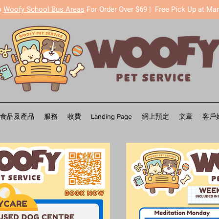
o
Woofy School Bus Areas
For Order Over $69 |
Free Pick Up at Ma
食品及產品
服務
收費
Landing Page
網上預定
文章
客戶