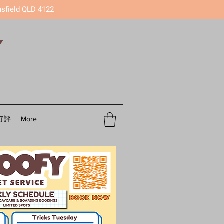
nsfield QLD 4122
好評
More